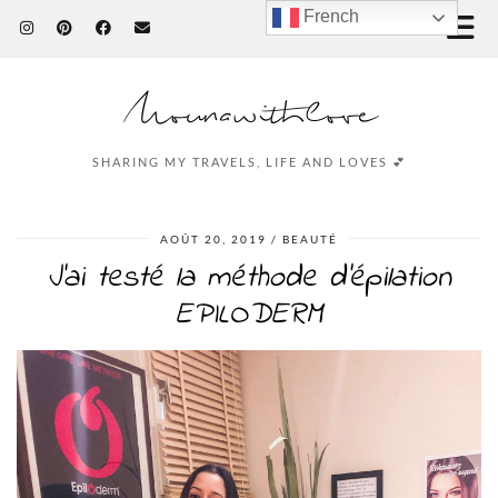
French
Mounawithlove
SHARING MY TRAVELS, LIFE AND LOVES 💕
AOÛT 20, 2019
BEAUTÉ
J’ai testé la méthode d’épilation
EPILODERM